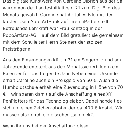
Das digitale Kunstwerk von Caroline Ulbrich aus der 9a
wurde von der Landesinitiative n-21 zum Digi-Bild des
Monats gewählt. Caroline hat ihr tolles Bild mit der
kostenlosen App iArtBook auf ihrem iPad erstellt.
Betreuende Lehrkraft war Frau Kontzog in der
RoboArtists-AG – auf dem Bild gratuliert sie gemeinsam
mit dem Schulleiter Herrn Steinert der stolzen
Preisträgerin.
Aus den Einsendungen kürt n-21 ein Siegerbild und am
Jahresende entsteht aus den Monatssiegerbildern ein
Kalender für das folgende Jahr. Neben einer Urkunde
erhält Caroline auch ein Preisgeld von 50 €. Auch die
Humboldtschule erhält eine Zuwendung in Höhe von 70
€ – wir sparen damit auf die Anschaffung eines XY-
PenPlotters für das Technologielabor. Dabei handelt es
sich um einen Zeichenroboter der ca. 400 € kostet. Wir
müssen also noch ein bisschen „sammeln“.
Wenn ihr uns bei der Anschaffung dieser