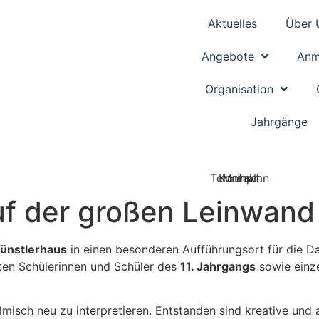
Aktuelles
Über 
Angebote
Anm
Organisation
Jahrgänge
Terminplan
Kontakt
Mensa
uf der großen Leinwand
Künstlerhaus
in einen besonderen Aufführungsort für die D
ten Schülerinnen und Schüler des
11. Jahrgangs
sowie einz
ilmisch neu zu interpretieren. Entstanden sind kreative un